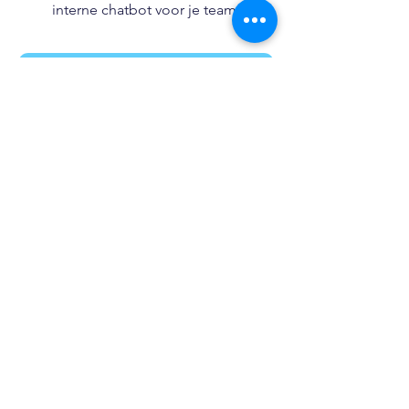
interne chatbot voor je team.
Meer Lezen
CribConnects B.V.
Wibautstraat 137H, 1097DN,
Amsterdam
KvK:
97365181
+31 6 39611117
Home
AI Trainingen
Keynotes