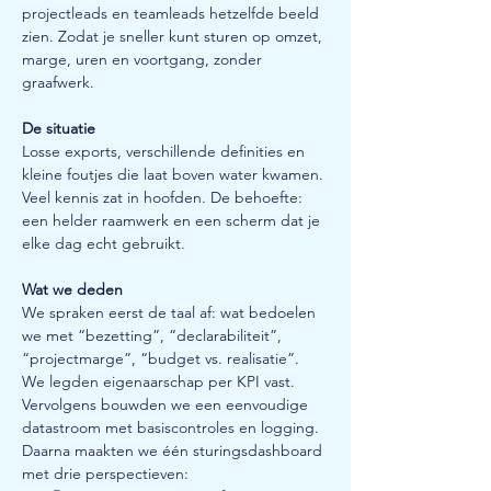
projectleads en teamleads hetzelfde beeld 
zien. Zodat je sneller kunt sturen op omzet, 
marge, uren en voortgang, zonder 
graafwerk.
De situatie
Losse exports, verschillende definities en 
kleine foutjes die laat boven water kwamen. 
Veel kennis zat in hoofden. De behoefte: 
een helder raamwerk en een scherm dat je 
elke dag echt gebruikt.
Wat we deden
We spraken eerst de taal af: wat bedoelen 
we met “bezetting”, “declarabiliteit”, 
“projectmarge”, “budget vs. realisatie”. 
We legden eigenaarschap per KPI vast. 
Vervolgens bouwden we een eenvoudige 
datastroom met basiscontroles en logging. 
Daarna maakten we één sturingsdashboard 
met drie perspectieven: