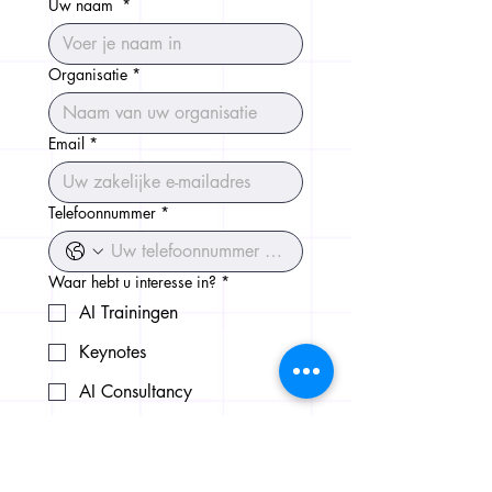
Uw naam
*
Organisatie
*
Email
*
Telefoonnummer
*
Waar hebt u interesse in?
*
AI Trainingen
Keynotes
AI Consultancy
Data Oplossingen
Software