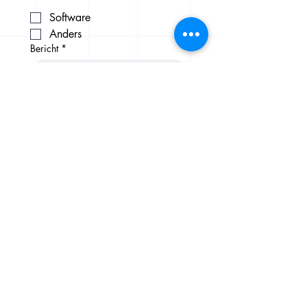
Software
Anders
Bericht
*
Verstuur bericht 📩
CribConnects B.V.
Wibautstraat 137H, 1097DN,
Amsterdam
KvK:
97365181
+31 6 39611117
Home