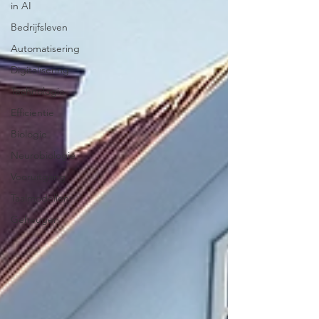
in AI
Bedrijfsleven
Automatisering
Digitalisering
Technologie
Efficientie
Biologie
Neurobiologie
Vooruitgang
Taalmodellen
Geheugen