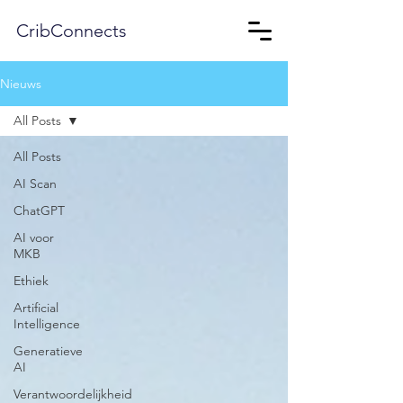
CribConnects
Nieuws
All Posts
All Posts
AI Scan
ChatGPT
AI voor
MKB
Ethiek
Artificial
Intelligence
Generatieve
AI
Verantwoordelijkheid