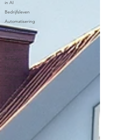
in AI
Bedrijfsleven
Automatisering
Digitalisering
Technologie
Efficientie
Biologie
Neurobiologie
Vooruitgang
Taalmodellen
Geheugen