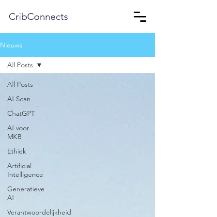
CribConnects
Nieuws
All Posts
All Posts
AI Scan
ChatGPT
AI voor
MKB
Ethiek
Artificial
Intelligence
Generatieve
AI
Verantwoordelijkheid